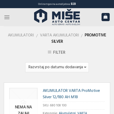
Skip
B2B
Online trgovina autodijelova
to
content
AKUMULATORI
VARTA AKUMULATORI
PROMOTIVE
/
/
SILVER
FILTER
AKUMULATOR VARTA ProMotive
Silver 12/180 AH M18
SKU:
680 108 100
NEMA NA
ZALIHI
Kategorije:
Akumulatori
,
VARTA