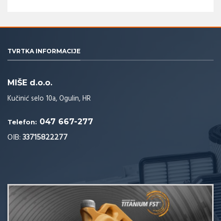
TVRTKA INFORMACIJE
MIŠE d.o.o.
Kučinić selo 10a, Ogulin, HR
047 667-277
Telefon:
OIB:
33715822277