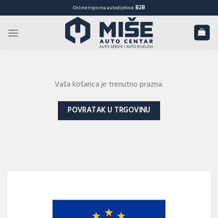
Skip
B2B
Online trgovina autodijelova
to
content
Vaša košarica je trenutno prazna.
POVRATAK U TRGOVINU