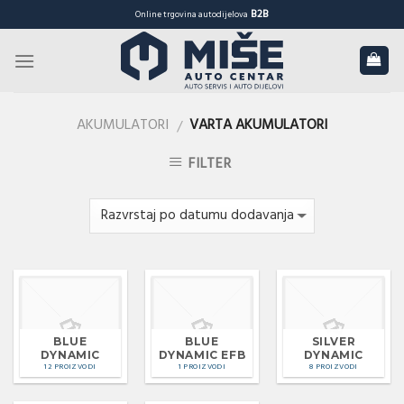
Skip
B2B
Online trgovina autodijelova
to
content
AKUMULATORI
VARTA AKUMULATORI
/
FILTER
BLUE
BLUE
SILVER
DYNAMIC
DYNAMIC EFB
DYNAMIC
12 PROIZVODI
1 PROIZVODI
8 PROIZVODI