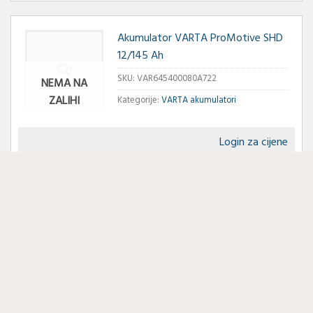
Akumulator VARTA ProMotive SHD
12/145 Ah
SKU:
VAR645400080A722
NEMA NA
ZALIHI
Kategorije:
VARTA akumulatori
Login za cijene
UPIT O PROIZVODU
Akumulator VARTA Silver Dynamic
AGM 12/50 Ah D+ A9
SKU:
VAR550901054J382
NEMA NA
ZALIHI
Kategorije:
Akumulatori
,
VARTA akumulatori