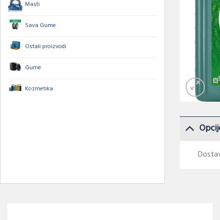
Masti
Sava Gume
Ostali proizvodi
Gume
Kozmetika
Opcij
Dostav