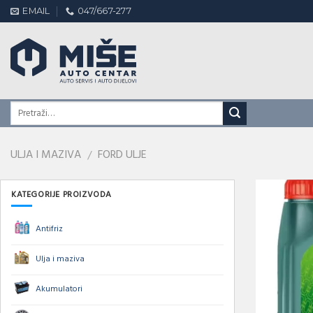
Skip
EMAIL
047/667-277
to
content
ULJA I MAZIVA
FORD ULJE
/
KATEGORIJE PROIZVODA
Antifriz
Ulja i maziva
Akumulatori