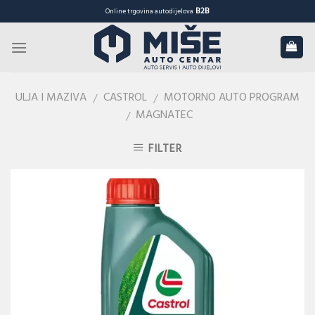
Skip
B2B
Online trgovina autodijelova
to
content
ULJA I MAZIVA
CASTROL
MOTORNO AUTO PROGRAM
/
/
MAGNATEC
/
FILTER