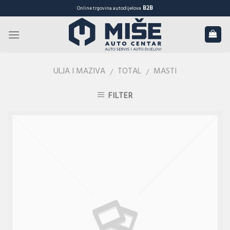
Skip
B2B
Online trgovina autodijelova
to
content
ULJA I MAZIVA
TOTAL
MASTI
/
/
FILTER