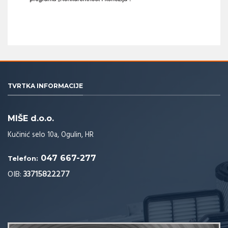
TVRTKA INFORMACIJE
MIŠE d.o.o.
Kučinić selo 10a, Ogulin, HR
047 667-277
Telefon:
OIB:
33715822277