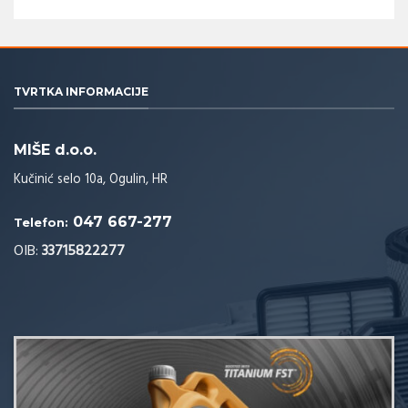
TVRTKA INFORMACIJE
MIŠE d.o.o.
Kučinić selo 10a, Ogulin, HR
047 667-277
Telefon:
OIB:
33715822277