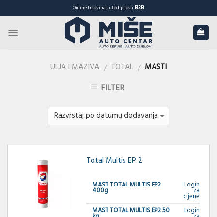
Skip
B2B
Online trgovina autodijelova
to
content
ULJA I MAZIVA
TOTAL
MASTI
/
/
FILTER
Total Multis EP 2
MAST TOTAL MULTIS EP2
Login
400g
za
cijene
MAST TOTAL MULTIS EP2 50
Login
kg
za