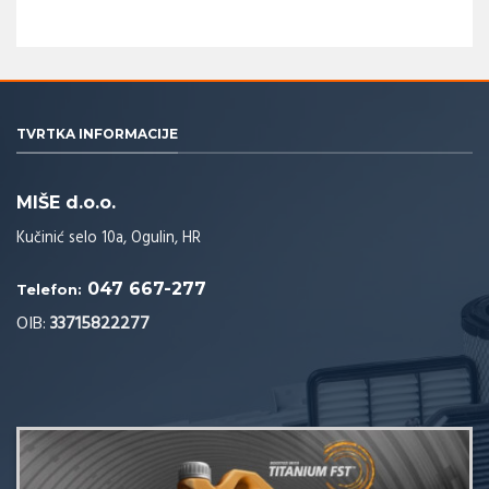
TVRTKA INFORMACIJE
MIŠE d.o.o.
Kučinić selo 10a, Ogulin, HR
047 667-277
Telefon:
OIB:
33715822277