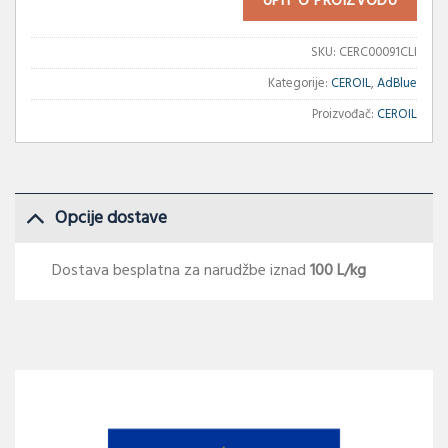
UPIT O PROIZVODU
SKU:
CERC00091CLI
Kategorije:
CEROIL
,
AdBlue
Proizvođač:
CEROIL
Opcije dostave
Dostava besplatna za narudžbe iznad
100 L/kg