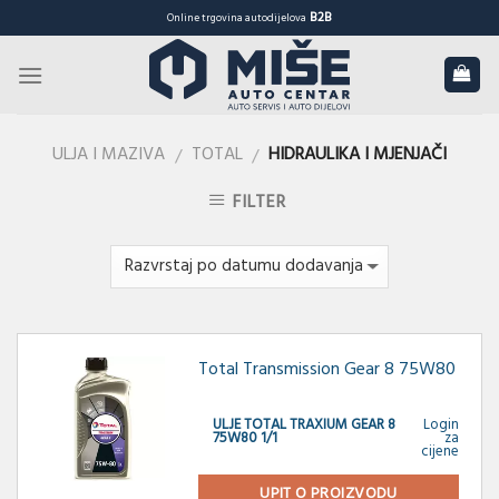
Skip
B2B
Online trgovina autodijelova
to
content
ULJA I MAZIVA
TOTAL
HIDRAULIKA I MJENJAČI
/
/
FILTER
Total Transmission Gear 8 75W80
ULJE TOTAL TRAXIUM GEAR 8
Login
75W80 1/1
za
cijene
UPIT O PROIZVODU