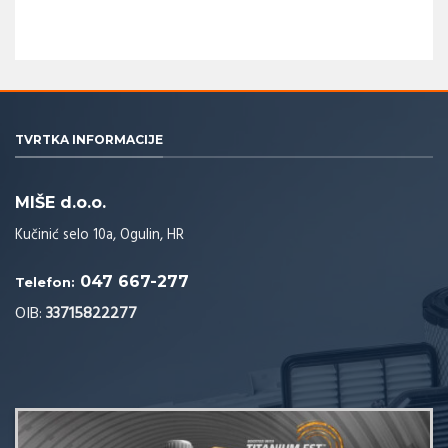
TVRTKA INFORMACIJE
MIŠE d.o.o.
Kučinić selo 10a, Ogulin, HR
047 667-277
Telefon:
OIB:
33715822277