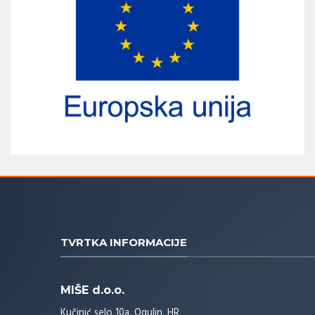
TVRTKA INFORMACIJE
MIŠE d.o.o.
Kučinić selo 10a, Ogulin, HR