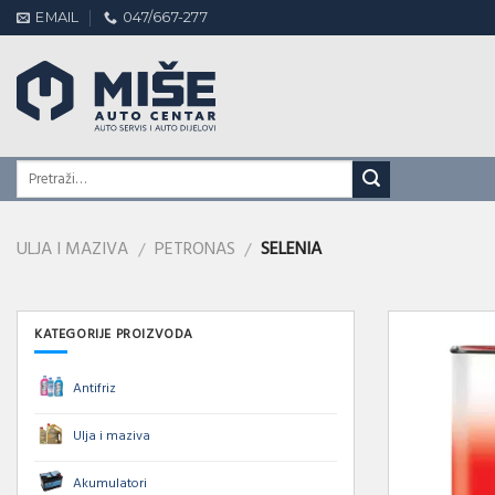
Skip
EMAIL
047/667-277
to
content
ULJA I MAZIVA
PETRONAS
SELENIA
/
/
KATEGORIJE PROIZVODA
Antifriz
Ulja i maziva
Akumulatori