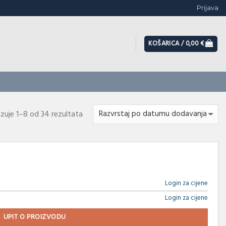
Prijava
KOŠARICA /
0,00
€
azuje 1–8 od 34 rezultata
Login za cijene
Login za cijene
UPIT O PROIZVODU