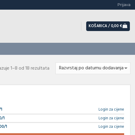
Prijava
KOŠARICA /
0,00
€
azuje 1–8 od 18 rezultata
/1
Login za cijene
0/1
Login za cijene
00/1
Login za cijene