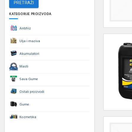
PRETRAŽI
KATEGORIJE PROIZVODA
Antifriz
Ulja i maziva
Akumulatori
Masti
Sava Gume
Ostali proizvodi
Gume
Kozmetika