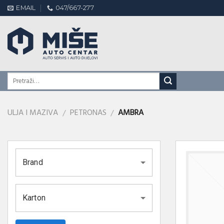
Skip
EMAIL
047/667-277
to
content
ULJA I MAZIVA
PETRONAS
AMBRA
/
/
Brand
Karton