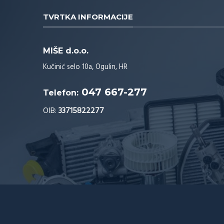
TVRTKA INFORMACIJE
MIŠE d.o.o.
Kučinić selo 10a, Ogulin, HR
047 667-277
Telefon:
OIB:
33715822277