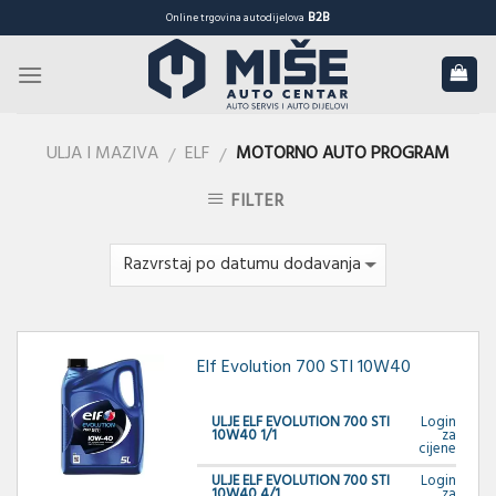
Skip
B2B
Online trgovina autodijelova
to
content
ULJA I MAZIVA
ELF
MOTORNO AUTO PROGRAM
/
/
FILTER
Elf Evolution 700 STI 10W40
ULJE ELF EVOLUTION 700 STI
Login
10W40 1/1
za
cijene
ULJE ELF EVOLUTION 700 STI
Login
10W40 4/1
za