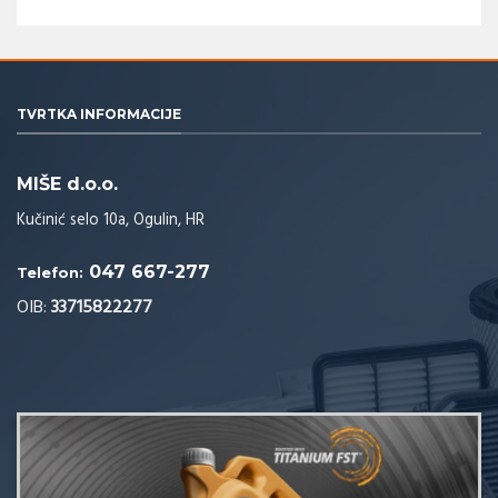
TVRTKA INFORMACIJE
MIŠE d.o.o.
Kučinić selo 10a, Ogulin, HR
047 667-277
Telefon:
OIB:
33715822277