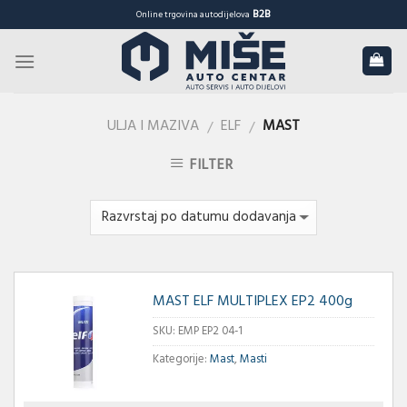
Skip
B2B
Online trgovina autodijelova
to
content
ULJA I MAZIVA
ELF
MAST
/
/
FILTER
MAST ELF MULTIPLEX EP2 400g
SKU:
EMP EP2 04-1
Kategorije:
Mast
,
Masti