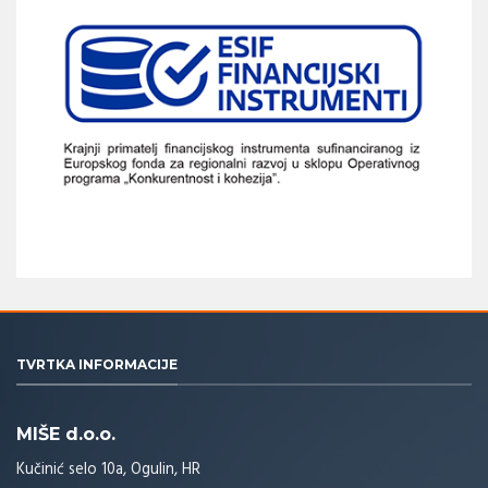
TVRTKA INFORMACIJE
MIŠE d.o.o.
Kučinić selo 10a, Ogulin, HR