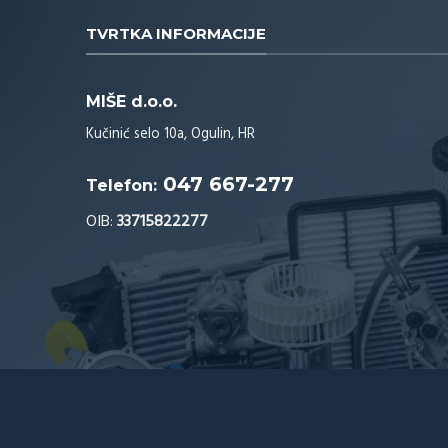
TVRTKA INFORMACIJE
MIŠE d.o.o.
Kučinić selo 10a, Ogulin, HR
047 667-277
Telefon:
OIB:
33715822277