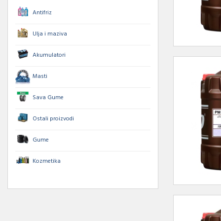
Antifriz
Ulja i maziva
Akumulatori
Masti
Sava Gume
Ostali proizvodi
Gume
Kozmetika