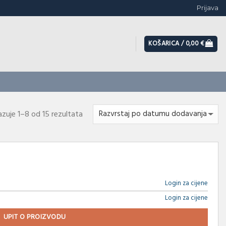
Prijava
KOŠARICA /
0,00
€
azuje 1–8 od 15 rezultata
Login za cijene
Login za cijene
UPIT O PROIZVODU