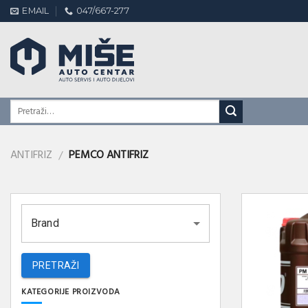
Skip
EMAIL
047/667-277
to
content
ANTIFRIZ
PEMCO ANTIFRIZ
/
Brand
PRETRAŽI
KATEGORIJE PROIZVODA