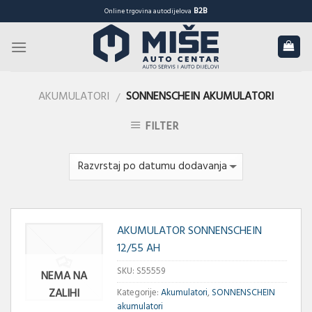
Skip
B2B
Online trgovina autodijelova
to
content
AKUMULATORI
SONNENSCHEIN AKUMULATORI
/
FILTER
AKUMULATOR SONNENSCHEIN
12/55 AH
SKU:
S55559
NEMA NA
ZALIHI
Kategorije:
Akumulatori
,
SONNENSCHEIN
akumulatori