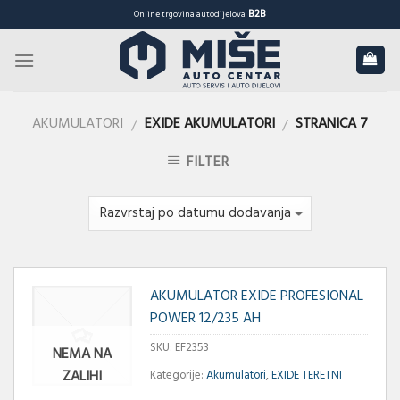
Skip
B2B
Online trgovina autodijelova
to
content
AKUMULATORI
EXIDE AKUMULATORI
STRANICA 7
/
/
FILTER
AKUMULATOR EXIDE PROFESIONAL
POWER 12/235 AH
SKU:
EF2353
NEMA NA
ZALIHI
Kategorije:
Akumulatori
,
EXIDE TERETNI