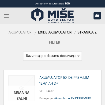
Skip
B2B
Online trgovina autodijelova
to
content
AKUMULATORI
EXIDE AKUMULATORI
STRANICA 2
/
/
FILTER
AKUMULATOR EXIDE PREMIUM
12/61 AH D+
SKU:
EA612
NEMA NA
ZALIHI
Kategorije:
Akumulatori
,
EXIDE PREMIUM