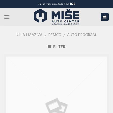
Skip
B2B
Online trgovina autodijelova
to
content
ULJA I MAZIVA
PEMCO
AUTO PROGRAM
/
/
FILTER