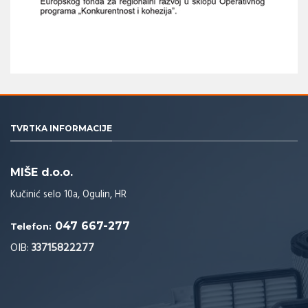
TVRTKA INFORMACIJE
MIŠE d.o.o.
Kučinić selo 10a, Ogulin, HR
047 667-277
Telefon:
OIB:
33715822277