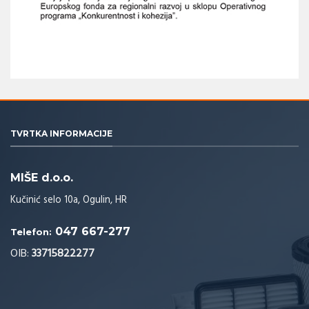
TVRTKA INFORMACIJE
MIŠE d.o.o.
Kučinić selo 10a, Ogulin, HR
047 667-277
Telefon:
OIB:
33715822277