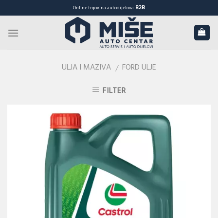
Skip
B2B
Online trgovina autodijelova
to
content
ULJA I MAZIVA
FORD ULJE
/
FILTER