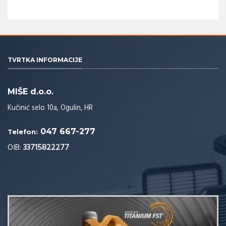
TVRTKA INFORMACIJE
MIŠE d.o.o.
Kučinić selo 10a, Ogulin, HR
047 667-277
Telefon:
OIB:
33715822277