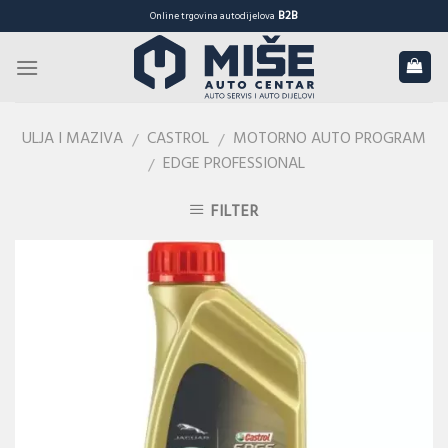
Skip
B2B
Online trgovina autodijelova
to
content
ULJA I MAZIVA
CASTROL
MOTORNO AUTO PROGRAM
/
/
EDGE PROFESSIONAL
/
FILTER