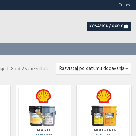
Prijava
KOŠARICA /
0,00
€
uje 1–8 od 252 rezultata
MASTI
INDUSTRIA
11 PROIZVODI
31 PROIZVODI