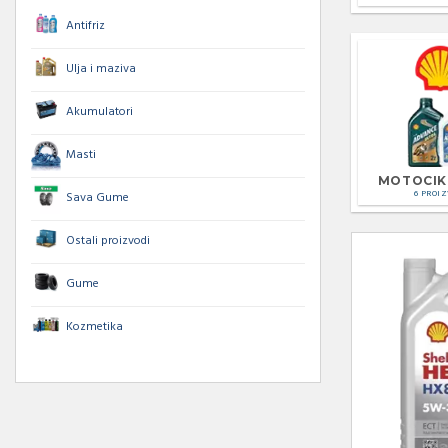
Antifriz
Ulja i maziva
Akumulatori
Masti
MOTOCIKL
6 PROI
Sava Gume
Ostali proizvodi
Gume
Kozmetika