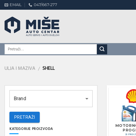
Skip
EMAIL
047/667-277
to
content
ULJA I MAZIVA
SHELL
/
Brand
PRETRAŽI
MOTORN
KATEGORIJE PROIZVODA
PROG
33 PROI