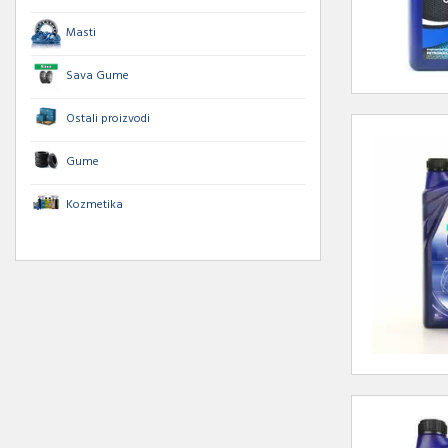
Masti
Sava Gume
Ostali proizvodi
Gume
Kozmetika