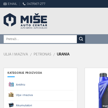
Skip
EMAIL
047/667-277
to
content
ULJA I MAZIVA
PETRONAS
URANIA
/
/
KATEGORIJE PROIZVODA
Antifriz
Ulja i maziva
Akumulatori