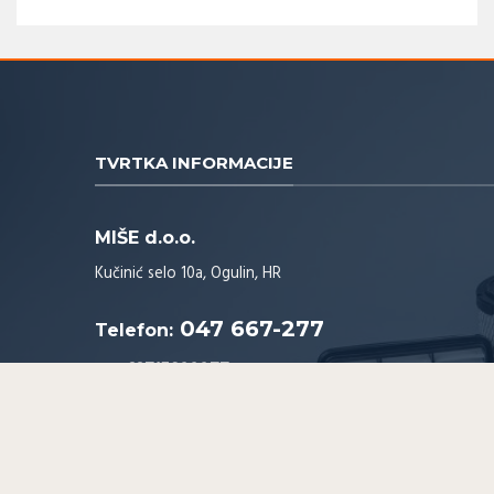
TVRTKA INFORMACIJE
MIŠE d.o.o.
Kučinić selo 10a, Ogulin, HR
047 667-277
Telefon:
OIB:
33715822277