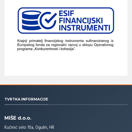
TVRTKA INFORMACIJE
MIŠE d.o.o.
Kučinić selo 10a, Ogulin, HR