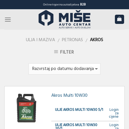
Skip
B2B
Online trgovina autodijelova
to
content
ULJA I MAZIVA
PETRONAS
AKROS
/
/
FILTER
Akros Multi 10W30
ULJE AKROS MULTI 10W30 5/1
Login
za
cijene
ULJE AKROS MULTI 10W30
Login
20/1
za