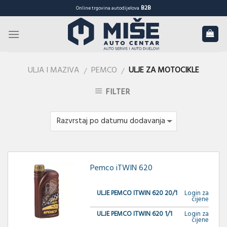
Skip
B2B
Online trgovina autodijelova
to
content
ULJA I MAZIVA
PEMCO
ULJE ZA MOTOCIKLE
/
/
FILTER
Pemco iTWIN 620
ULJE PEMCO ITWIN 620 20/1
Login za
cijene
ULJE PEMCO ITWIN 620 1/1
Login za
cijene