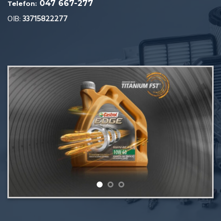
047 667-277
Telefon:
OIB:
33715822277