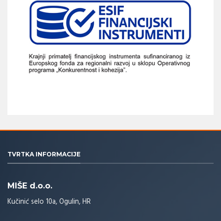
TVRTKA INFORMACIJE
MIŠE d.o.o.
Kučinić selo 10a, Ogulin, HR