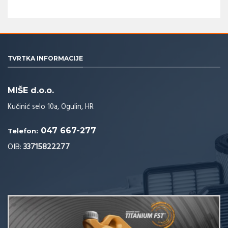
TVRTKA INFORMACIJE
MIŠE d.o.o.
Kučinić selo 10a, Ogulin, HR
047 667-277
Telefon:
OIB:
33715822277