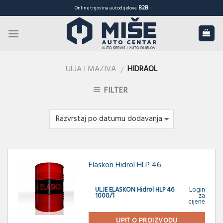
Skip
B2B
Online trgovina autodijelova
to
content
ULJA I MAZIVA
HIDRAOL
/
FILTER
Elaskon Hidrol HLP 46
ULJE ELASKON Hidrol HLP 46
Login
1000/1
za
cijene
UPIT O PROIZVODU