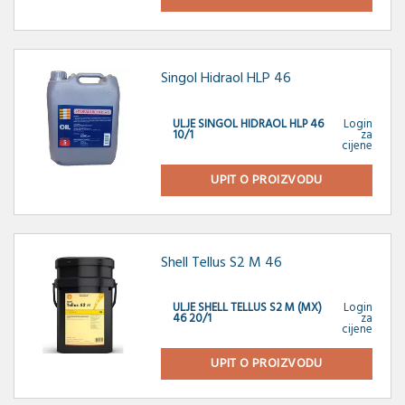
Singol Hidraol HLP 46
ULJE SINGOL HIDRAOL HLP 46
Login
10/1
za
cijene
UPIT O PROIZVODU
Shell Tellus S2 M 46
ULJE SHELL TELLUS S2 M (MX)
Login
46 20/1
za
cijene
UPIT O PROIZVODU