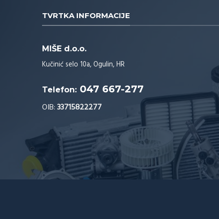
TVRTKA INFORMACIJE
MIŠE d.o.o.
Kučinić selo 10a, Ogulin, HR
047 667-277
Telefon:
OIB:
33715822277