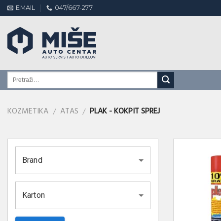
Skip
EMAIL
047/667-277
to
content
KOZMETIKA
ATAS
PLAK - KOKPIT SPREJ
/
/
Brand
Karton