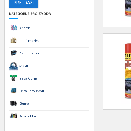
PRETRAŽI
KATEGORIJE PROIZVODA
Antifriz
Ulja i maziva
Akumulatori
Masti
Sava Gume
Ostali proizvodi
Gume
Kozmetika