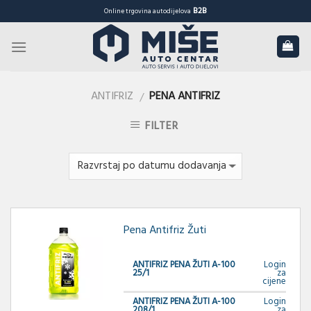
Skip
B2B
Online trgovina autodijelova
to
content
ANTIFRIZ
PENA ANTIFRIZ
/
FILTER
Pena Antifriz Žuti
ANTIFRIZ PENA ŽUTI A-100
Login
25/1
za
cijene
ANTIFRIZ PENA ŽUTI A-100
Login
208/1
za